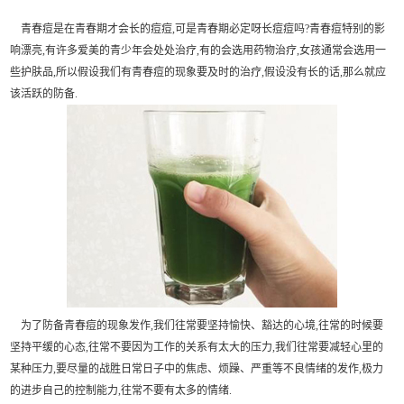
青春痘是在青春期才会长的痘痘,可是青春期必定呀长痘痘吗?青春痘特别的影
响漂亮,有许多爱美的青少年会处处治疗,有的会选用药物治疗,女孩通常会选用一
些护肤品,所以假设我们有青春痘的现象要及时的治疗,假设没有长的话,那么就应
该活跃的防备.
为了防备青春痘的现象发作,我们往常要坚持愉快、豁达的心境,往常的时候要
坚持平缓的心态,往常不要因为工作的关系有太大的压力,我们往常要减轻心里的
某种压力,要尽量的战胜日常日子中的焦虑、烦躁、严重等不良情绪的发作,极力
的进步自己的控制能力,往常不要有太多的情绪.