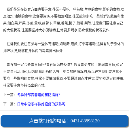
我们往常在饮食方面也要注意,往常不要吃一些辣椒,生冷的食物,影响的食物,以
及油炸,油腻的食物,饮食要清淡,不要抽烟喝酒,往常能够多吃一些新鲜的蔬菜和生
果,如白菜,芹菜,冬瓜,黄瓜,胡萝卜,苹果,香蕉,桃子,葡萄,梨等.往常我们要注意自己
的大便状况,往常要坚持大小便晓畅,往常要多喝水,防止便秘的状况发作.
往常我们要注意参与一些体育运动,如跳舞,跑步,打拳等运动,这样有利于身体的
排汗状况,能够把身体内的毒素排出体外.
青春期一定会长青春痘吗?青春痘怎样预防？假设青少年脸上出现青春痘,必定
不要自己乱用药,因为随意用药的话有可能会加剧病况的,所以往常我们要注意不
要吃一些影响的食物,往常不要抽烟喝酒,不要超过10点才睡觉,要坚持满足的睡眠,
往常要注意坚持杰出的心境.
上一篇：
冬季背部青春痘的预防措施?
下一篇：
日常中需怎样做好痤疮的预防呢
点击拨打预约电话：0431-88598120